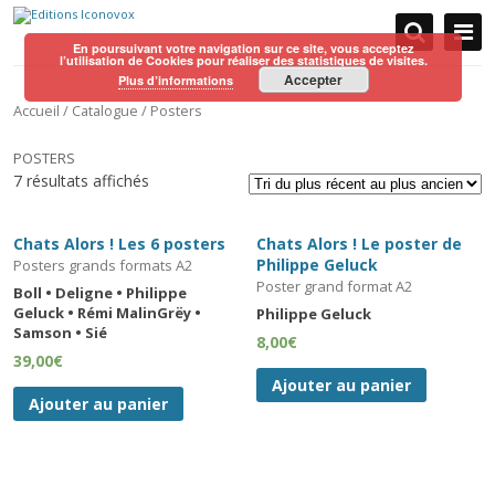
En poursuivant votre navigation sur ce site, vous acceptez
l’utilisation de Cookies pour réaliser des statistiques de visites.
Aller au contenu
Accepter
Plus d’informations
Accueil
/
Catalogue
/ Posters
POSTERS
7 résultats affichés
Chats Alors ! Les 6 posters
Chats Alors ! Le poster de
Philippe Geluck
Posters grands formats A2
Poster grand format A2
Boll • Deligne • Philippe
Geluck • Rémi MalinGrëy •
Philippe Geluck
Samson • Sié
8,00
€
39,00
€
Ajouter au panier
Ajouter au panier