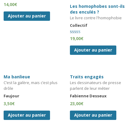
14,00
€
Les homophobes sont-ils
des enculés ?
Ajouter au panier
Le livre contre l'homophobie
Collectif
Note
19,00
€
4.00
sur 5
Ajouter au panier
Ma banlieue
Traits engagés
C’est la galère, mais c’est plus
Les dessinateurs de presse
drôle
parlent de leur métier
Faujour
Fabienne Desseux
3,50
€
23,00
€
Ajouter au panier
Ajouter au panier