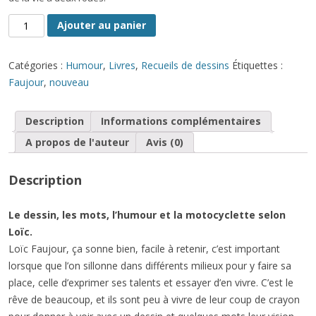
quantité
Ajouter au panier
de
Échappements
Catégories :
Humour
,
Livres
,
Recueils de dessins
Étiquettes :
libres
Faujour
,
nouveau
Description
Informations complémentaires
A propos de l'auteur
Avis (0)
Description
Le dessin, les mots, l’humour et la motocyclette selon
Loïc.
Loïc Faujour, ça sonne bien, facile à retenir, c’est important
lorsque que l’on sillonne dans différents milieux pour y faire sa
place, celle d’exprimer ses talents et essayer d’en vivre. C’est le
rêve de beaucoup, et ils sont peu à vivre de leur coup de crayon