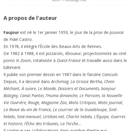
A propos de l'auteur
Faujour
est né le 1er janvier 1959, le jour de la prise de pouvoir
de Fidel Castro.
En 1978, il intègre l’École des Beaux-Arts de Rennes.
De 1982 à 1988, il est pizzaïolo, éboueur, projectionniste au ciné
porno
le Zoom
, rotativiste à
Ouest-France
et travaille aussi dans le
bâtiment.
Il publie son premier dessin en 1987 dans le fanzine
Canicule
.
Depuis, il a dessiné dans
Archimag,
La Grosse Bertha, Chien
Méchant
,
À suivre, Le Monde, Dossiers et Documents, bonjour
Bobigny, Canal Pantin, l’Huma dimanche, Le Parisien, la Nouvelle
Vie Ouvrière, Rouge, Magazine Zoo, Moto Critiques, Moto Journal,
La Revue du vin de France, Le courrier de la Guadeloupe, Siné-
hebdo, Siné-mensuel, Urtikan.net, Charlie hebdo, L’Équipe, Guerres
et histoire, l’Écho des tribunes, La Torche…
Il continue ses collaborations dans nombre d’entre eux.