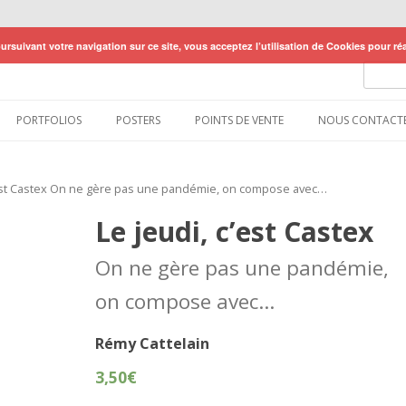
ursuivant votre navigation sur ce site, vous acceptez l’utilisation de Cookies pour réa
Recher
pour
:
Aller au contenu
PORTFOLIOS
POSTERS
POINTS DE VENTE
NOUS CONTACT
’est Castex On ne gère pas une pandémie, on compose avec…
Le jeudi, c’est Castex
On ne gère pas une pandémie,
on compose avec…
Rémy Cattelain
3,50
€