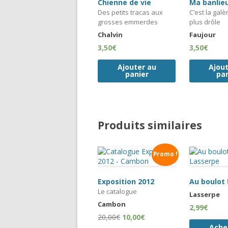
Chienne de vie
Ma banlie
Des petits tracas aux
C’est la galè
grosses emmerdes
plus drôle
Chalvin
Faujour
3,50
€
3,50
€
Ajouter au
Ajou
panier
pa
Produits similaires
Promo !
Exposition 2012
Au boulot 
Le catalogue
Lasserpe
Cambon
2,99
€
20,00
€
10,00
€
Ache