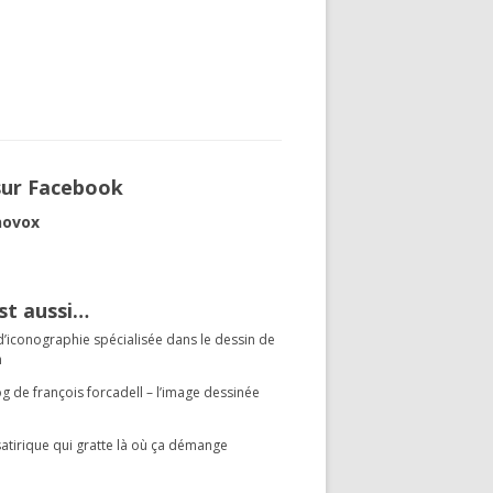
sur Facebook
novox
st aussi…
d’iconographie spécialisée dans le dessin de
n
og de françois forcadell – l’image dessinée
 satirique qui gratte là où ça démange