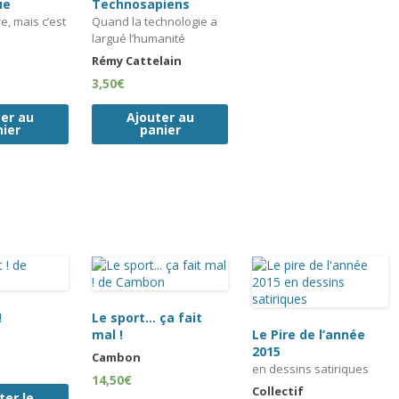
ue
Technosapiens
re, mais c’est
Quand la technologie a
largué l’humanité
Rémy Cattelain
3,50
€
ter au
Ajouter au
nier
panier
!
Le sport… ça fait
mal !
Le Pire de l’année
2015
Cambon
en dessins satiriques
14,50
€
Collectif
ter le