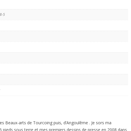
8-5
r
 les Beaux-arts de Tourcoing puis, d’Angoulême . Je sors ma
6 pieds sous terre et mes premiers dessins de presse en 2008 dans