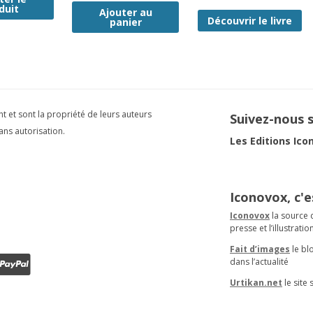
duit
Ajouter au
Découvrir le livre
panier
ht et sont la propriété de leurs auteurs
Suivez-nous 
ans autorisation.
Les Editions Ico
Iconovox, c'e
Iconovox
la source 
presse et l’illustratio
Fait d’images
le bl
dans l’actualité
Urtikan.net
le site