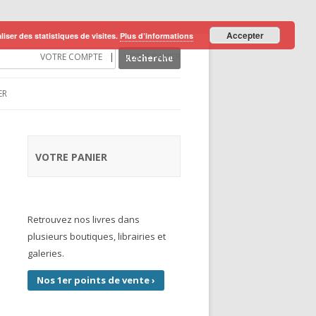
Accepter
liser des statistiques de visites.
Plus d’informations
che
VOTRE COMPTE
VOTRE PANIER
ER
VOTRE PANIER
Retrouvez nos livres dans
plusieurs boutiques, librairies et
galeries.
Nos 1er points de vente
›