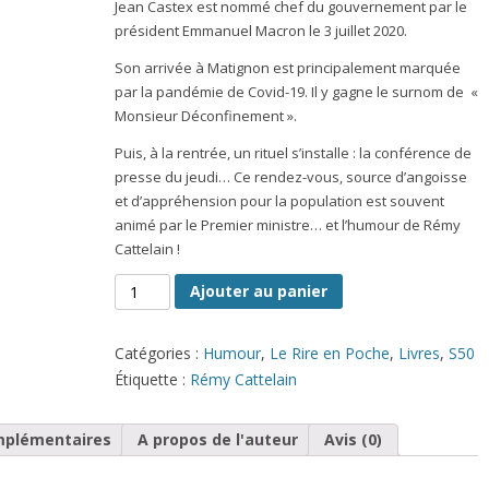
Jean Castex est nommé chef du gouvernement par le
président Emmanuel Macron le 3 juillet 2020.
Son arrivée à Matignon est principalement marquée
par la pandémie de Covid-19. Il y gagne le surnom de
«
Monsieur Déconfinement ».
Puis, à la rentrée, un rituel s’installe : la conférence de
presse du jeudi… Ce rendez-vous, source d’angoisse
et d’appréhension pour la population est souvent
animé par le Premier ministre… et l’humour de Rémy
Cattelain !
quantité
Ajouter au panier
de
Le
Catégories :
Humour
,
Le Rire en Poche
,
Livres
,
S50
jeudi,
Étiquette :
Rémy Cattelain
c'est
Castex
mplémentaires
A propos de l'auteur
Avis (0)