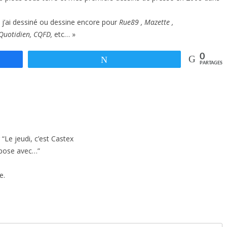
, j’ai dessiné ou dessine encore pour
Rue89
,
Mazette
,
Quotidien, CQFD,
etc… »
0
Tweetez
PARTAGES
 “Le jeudi, c’est Castex
mpose avec…
”
e.