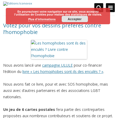
En poursuivant votre navigation sur ce site, vous acceptez
l’utilisation de Cookies pour réaliser des statistiques de visites.
Aller au contenu
Accepter
Plus d’informations
Votez pour vos dessins préférés contre
l’homophobie
Nous avons lancé une
campagne ULULE
pour co-financer
l’édition du
livre « Les homophobes sont-ils des enculés ? »
.
Nous avons fait ce livre, pour et avec SOS homophobie, mais
aussi avec d’autres partenaires et des associations LGBT
nationales.
Un jeu de 6 cartes postales
fera partie des contreparties
proposées aux nombreux contributeurs et soutiens de ce projet.